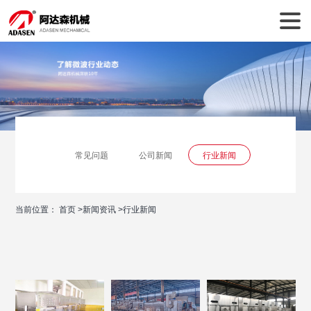
常见问题
公司新闻
行业新闻
当前位置：
首页
>
新闻资讯
>
行业新闻