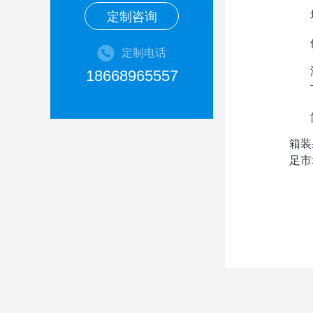
定制咨询
定制电话
18668965557
箱装
足市