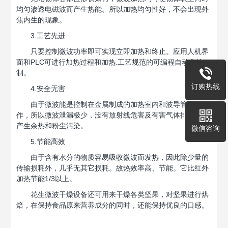
均匀渗透电磁波而产生热能。所以加热均匀性好，不会出现外
焦内生的现象。
3.工艺先进
只要控制微波功率即可实现立即加热和终止。应用人机界
面和PLC可进行加热过程和加热.工艺规范的可编程自动化控
制。
订购热线
4.安全无害
由于微波能是控制在金属制成的加热室内和波导管中工
作，所以微波泄漏极少，没有放射线危害及有害气体排放，不
产生余热和粉尘污染。
微信咨询
5.节能高效
由于含有水分的物质容易吸收微波而发热，因此除少量的
传输损耗外，几乎无其它损耗。故热效率高、节能。它比红外
加热节能1/3以上。
花生微波干燥设备还可用来干燥各类坚果，对坚果进行烘
焙，在保持食品原来营养成分的同时，还能保持优良的口感。