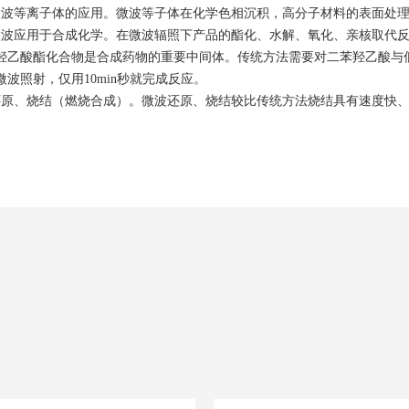
微波等离子体的应用。微波等子体在化学色相沉积，高分子材料的表面处
微波应用于合成化学。在微波辐照下产品的酯化、水解、氧化、亲核取代
羟乙酸酯化合物是合成药物的重要中间体。传统方法需要对二苯羟乙酸与
微波照射，仅用10min秒就完成反应。
还原、烧结（燃烧合成）。微波还原、烧结较比传统方法烧结具有速度快