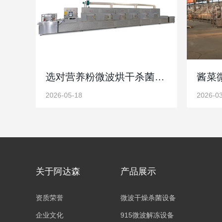
选对营养粉微波烘干杀菌设备：试机实操是保障品质关键
2026-05-18
2026-0
关于阿达森
产品展示
资质荣誉
微波干燥杀菌设备
企业文化
915微波解冻设备