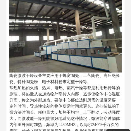
陶瓷微波干燥设备主要应用于蜂窝陶瓷、工艺陶瓷、高压绝缘
瓷、特种陶瓷粉，电子材料粉末定型干燥等。
常规加热如火焰、热风、电热、蒸汽干燥等都是利用热传导的
原理，将热量从被加热物外部传入内部，逐步使物体中心温度
升高，称之为外部加热。要使中心部位达到所需的温度需要一
定的时间，导热性较差的物体所需时间就更长。这些传统的干
燥方法时间长、耗电量大，加热不均匀，上下翻动，劳动强度
大，而微波能干燥则能很好地避免这种情况，微波能穿透物体
内部里外同时加热，频率为2450MHZ，以每秒24亿5千万次的
震荡，分子之间互相摩擦产生热量，自身物质相互吸波发热。