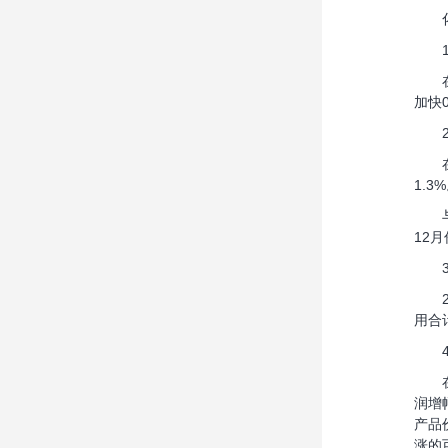
化工
1、
在今
加快
2、
在1
1.
与此
12
3、
20
用合
4、
在生
润增
产品
涨的