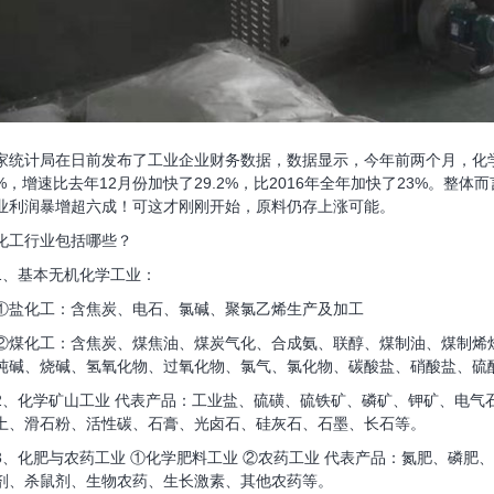
统计局在日前发布了工业企业财务数据，数据显示，今年前两个月，化
.9%，增速比去年12月份加快了29.2%，比2016年全年加快了23%。
业利润暴增超六成！可这才刚刚开始，原料仍存上涨可能。
工行业包括哪些？
基本无机化学工业：
化工：含焦炭、电石、氯碱、聚氯乙烯生产及加工
化工：含焦炭、煤焦油、煤炭气化、合成氨、联醇、煤制油、煤制烯烃
纯碱、烧碱、氢氧化物、过氧化物、氯气、氯化物、碳酸盐、硝酸盐、硫
化学矿山工业 代表产品：工业盐、硫磺、硫铁矿、磷矿、钾矿、电气
土、滑石粉、活性碳、石膏、光卤石、硅灰石、石墨、长石等。
化肥与农药工业 ①化学肥料工业 ②农药工业 代表产品：氮肥、磷肥
剂、杀鼠剂、生物农药、生长激素、其他农药等。