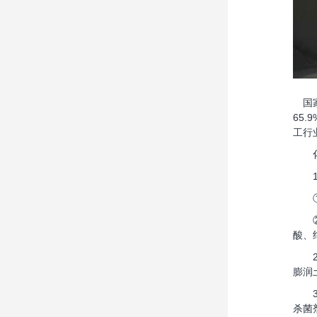
国家
65
工行
化
1、
①盐
②煤
酸、
2、
膨润
3、
杀菌