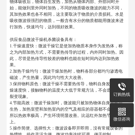
物体吸收后，物体自生发热，加热从物体内部、外部同时开
始，能做到里外同时加热，不同的物质吸收微波的能力不同，
其加热效果也各不相同，这主要取决于物质的介质损耗。水是
吸收微波很强烈的物质，一般含有水分的物质都能用微波来进
行加热，快速均匀，达到很好效果。
供应食品微波干燥机杀菌设备具有：
1.干燥速度快：微波干燥它是使加热物质本身作为发热体，称
之为内部加热方式，不需要热传导的过程，内外同时加热。因
此，尽管是热传导性较差的物料也能在短时间内达到加热效
果。
2.加热干燥均匀：微波干燥加热时，物料各部分都均匀渗透电
磁波，产生热量，因此均匀性大大改善。
3.保持物料原色：微波干燥不需要热传导，物料自身发热，干
燥速度快，接触物料的温度大大低于常规方法，不会造成物料
订购热线
裂变现象。
4.节能高效：微波干燥加时，微波能只被加热物体自身吸收而
生热，加热室壁和加热室内的空气及相应的容器都不会发热，
所以热效率极高，产生环境明显改善。比远红外加热节能1/3以
微信咨询
上。
5.操作简便、选择性大：微波设备即开即用，没有常规设备的
热惯性，操作灵活方便，微波功率连续可调，便于控制。